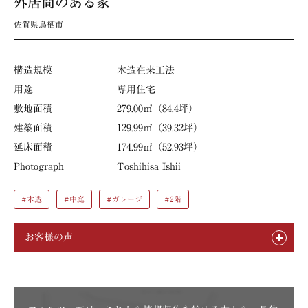
外居間のある家
佐賀県鳥栖市
構造規模
木造在来工法
用途
専用住宅
敷地面積
279.00㎡（84.4坪）
建築面積
129.99㎡（39.32坪）
延床面積
174.99㎡（52.93坪）
Photograph
Toshihisa Ishii
#木造
#中庭
#ガレージ
#2階
お客様の声