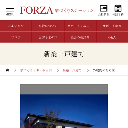
MENU
会社情報
相談予約
ごあいさつ
当社について
サポートメニュー
サポート実例
ブログ
お客さまの声
過去の相談例
Q&A
新築一戸建て
家づくりサポート実例
新築一戸建て
外居間のある家