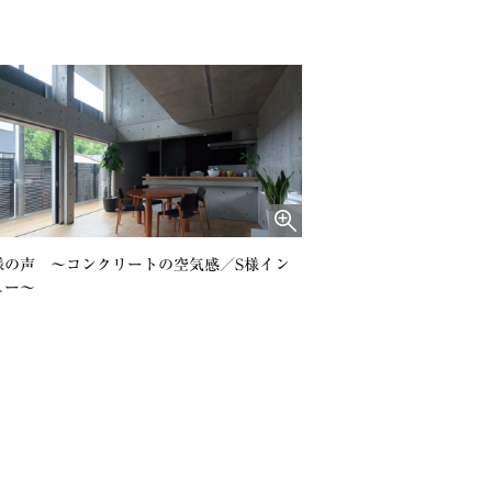
様の声 ～コンクリートの空気感／S様イン
ュー～