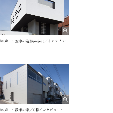
の声 ～空中の造形project／インタビュー
様の声 ～段床の家／O様インタビュー～