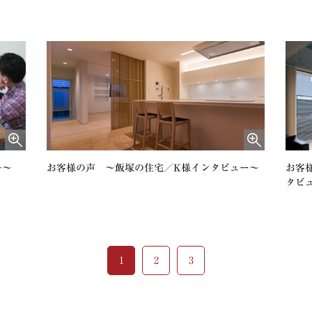
ー～
お客様の声 ～飯塚の住宅／K様インタビュー～
お客
タビ
1
2
3