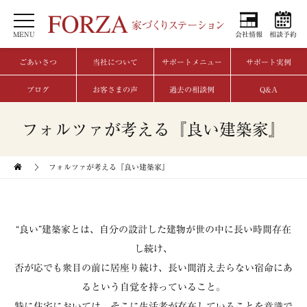
MENU
会社情報
相談予約
ごあいさつ
当社について
サポートメニュー
サポート実例
ブログ
お客さまの声
過去の相談例
Q&A
フォルツァが考える『良い建築家』
フォルツァが考える『良い建築家』
“良い”建築家とは、自分の設計した建物が世の中に長い時間存在
し続け、
否が応でも衆目の前に居座り続け、長い間消え去らない宿命にあ
るという自覚を持っていること。
特に住宅においては、そこに生活者が存在していることを意識で