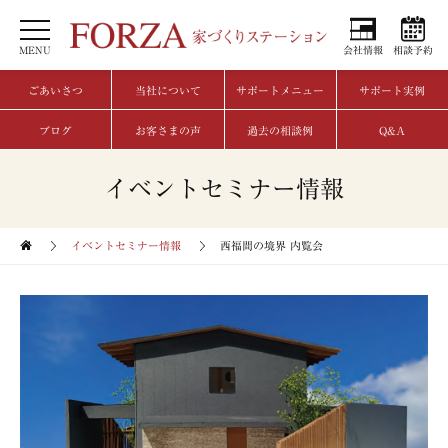
MENU
会社情報
相談予約
ごあいさつ
当社について
サポートメニュー
サポート実例
ブログ
お客さまの声
過去の相談例
Q&A
イベントセミナー情報
イベントセミナー情報
西福間の境界 内覧会