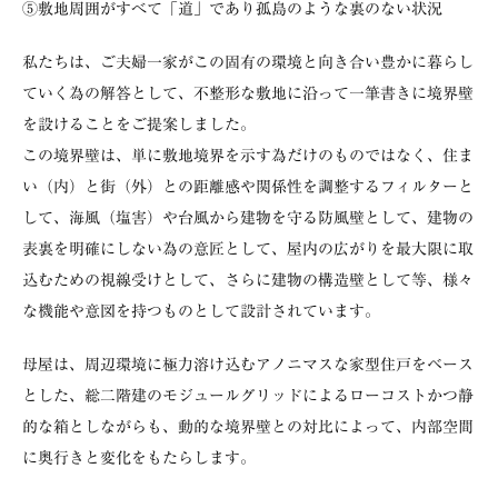
⑤敷地周囲がすべて「道」であり孤島のような裏のない状況
私たちは、ご夫婦一家がこの固有の環境と向き合い豊かに暮らし
ていく為の解答として、不整形な敷地に沿って一筆書きに境界壁
を設けることをご提案しました。
この境界壁は、単に敷地境界を示す為だけのものではなく、住ま
い（内）と街（外）との距離感や関係性を調整するフィルターと
して、海風（塩害）や台風から建物を守る防風壁として、建物の
表裏を明確にしない為の意匠として、屋内の広がりを最大限に取
込むための視線受けとして、さらに建物の構造壁として等、様々
な機能や意図を持つものとして設計されています。
母屋は、周辺環境に極力溶け込むアノニマスな家型住戸をベース
とした、総二階建のモジュールグリッドによるローコストかつ静
的な箱としながらも、動的な境界壁との対比によって、内部空間
に奥行きと変化をもたらします。