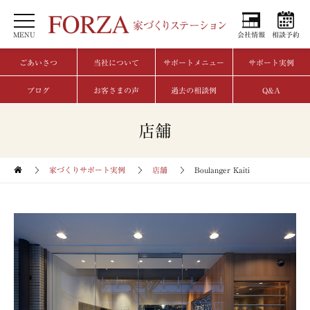
MENU
会社情報
相談予約
ごあいさつ
当社について
サポートメニュー
サポート実例
ブログ
お客さまの声
過去の相談例
Q&A
店舗
家づくりサポート実例
店舗
Boulanger Kaiti