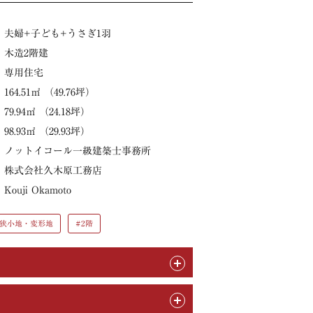
夫婦+子ども+うさぎ1羽
木造2階建
専用住宅
164.51㎡ （49.76坪）
79.94㎡ （24.18坪）
98.93㎡ （29.93坪）
ノットイコール一級建築士事務所
株式会社久木原工務店
Kouji Okamoto
#狭小地・変形地
#2階