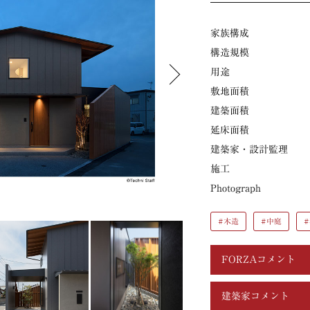
家族構成
構造規模
用途
敷地面積
建築面積
延床面積
建築家・設計監理
施工
Photograph
#木造
#中庭
FORZAコメント
建築家コメント