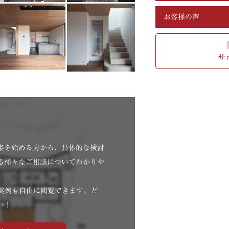
お客様の声
サ
集を始める方から、具体的な検討
る様々なご相談についてわかりや
。
・実例も自由に閲覧できます。ど
い！