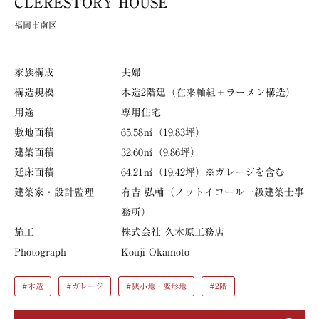
CLERESTORY HOUSE
福岡市南区
家族構成
夫婦
構造規模
木造2階建（在来軸組＋ラーメン構造）
用途
専用住宅
敷地面積
65.58㎡（19.83坪）
建築面積
32.60㎡（9.86坪）
延床面積
64.21㎡（19.42坪）※ガレージを含む
建築家・設計監理
有吉 弘輔（ノットイコール一級建築士事
務所）
施工
株式会社 久木原工務店
Photograph
Kouji Okamoto
#木造
#ガレージ
#狭小地・変形地
#2階