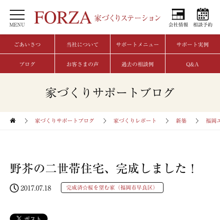
MENU
会社情報
相談予約
ごあいさつ
当社について
サポートメニュー
サポート実例
ブログ
お客さまの声
過去の相談例
Q&A
家づくりサポートブログ
家づくりサポートブログ
家づくりレポート
新築
福岡
野芥の二世帯住宅、完成しました！
2017.07.18
完成済☆桜を望む家（福岡市早良区）