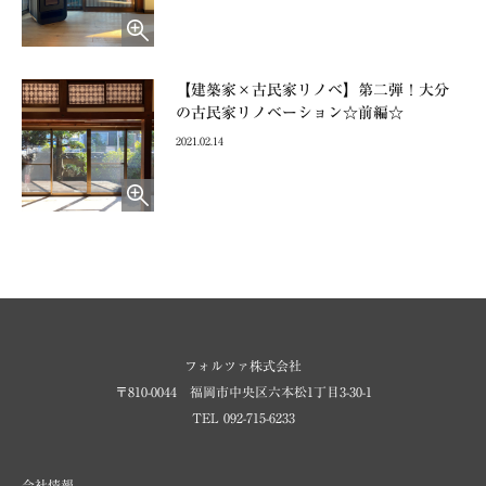
【建築家×古民家リノベ】第二弾！大分
の古民家リノベーション☆前編☆
2021.02.14
フォルツァ株式会社
〒810-0044 福岡市中央区六本松1丁目3-30-1
TEL 092-715-6233
会社情報