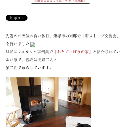
完成済☆おとてっぽうの家（飯塚市）
先週のお天気の良い休日、飯塚市のM邸で「薪ストーブ交流会」
を行いました
M邸はフォルツァ事例集で
「おとてっぽうの家」
と紹介されてい
るお家で、普段は夫婦二人と
猫二匹で暮らしています。