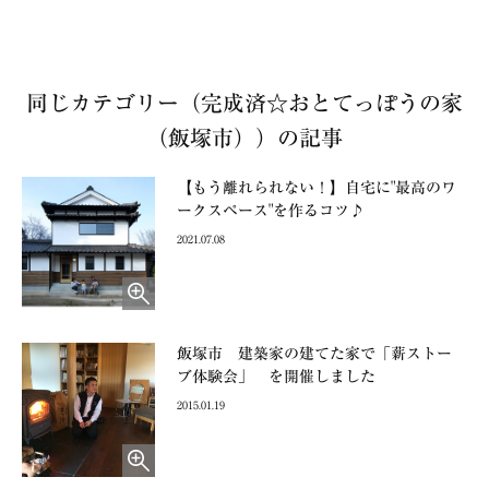
同じカテゴリー（完成済☆おとてっぽうの家
（飯塚市））の記事
【もう離れられない！】自宅に"最高のワ
ークスペース"を作るコツ♪
2021.07.08
飯塚市 建築家の建てた家で「薪ストー
ブ体験会」 を開催しました
2015.01.19