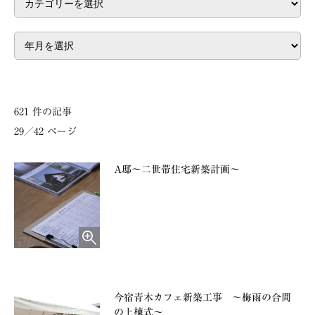
621 件の記事
29／42 ページ
A邸～二世帯住宅新築計画～
今宿青木カフェ新築工事 ～梅雨の合間
の上棟式～