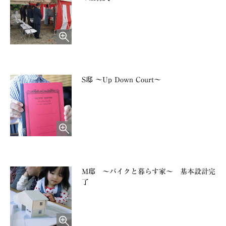
S邸 ～Up Down Court～
M邸 ～バイクと暮らす家～ 基本設計完
了