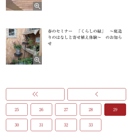
春のセミナー 「くらしの緑」 ～庭造
りのはなしと寄せ植え体験～ のお知ら
せ
<<
25
26
27
28
29
30
31
32
33